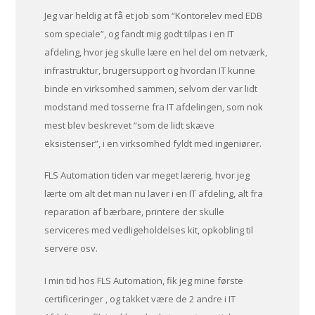
Jeg var heldig at få et job som “Kontorelev med EDB
som speciale”, og fandt mig godt tilpas i en IT
afdeling, hvor jeg skulle lære en hel del om netværk,
infrastruktur, brugersupport og hvordan IT kunne
binde en virksomhed sammen, selvom der var lidt
modstand med tosserne fra IT afdelingen, som nok
mest blev beskrevet “som de lidt skæve
eksistenser”, i en virksomhed fyldt med ingeniører.
FLS Automation tiden var meget lærerig, hvor jeg
lærte om alt det man nu laver i en IT afdeling, alt fra
reparation af bærbare, printere der skulle
serviceres med vedligeholdelses kit, opkobling til
servere osv.
I min tid hos FLS Automation, fik jeg mine første
certificeringer , og takket være de 2 andre i IT