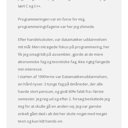
lært C og C++.
Programmeringen var en force for mig,
programmeringsfagene var her jeg shinede.
Efter handelsskolen, var datamatiker uddannelsen
mit mål. Men mit øgede fokus på programmering, her
fik jeg smagt lidt på assembler, gjorde at de mere
økonomiske fag og teoretiske fag, ikke rigtig fangede
min interesse.
I starten af 1990’erne var Datamatikeruddannelsen,
en hård nyser. 3 tunge fag på 6måneder, der alle
havde stort pensum, og godt 60% faldt fra i første
semester. Jeg røg ud og efter 2. forsøg besluttede jeg
mig for at skulle gå en anden vej. Jeg var ganske
enkelt gået død i alt det her skole noget med meget
teori og kun lidt hands-on.