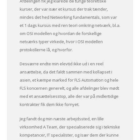
Afdelingen fik jeg klarede de tunge teoretiske
kurser, der var især et kursus der trak tænder,
mindes det hed Networking fundamentals, som var
et 1 dags kursus med ren teori omkring netværk, bl.a.
om OSI modellen og hvordan de forskellige
netværks typer virkede, hvor i OSI modellen
protokollerne lå, og hvorfor.
Desværre endte min elevtid ikke ud i en reel
ansættelse, da det faldt sammen med kollapset i
asien, et kæmpe marked for FLS Automation og hele
FLS koncernen generelt, og alle afdelinger blev mødt
med et ansættelsesstop, alle der var på midlertidige
kontrakter fik dem ikke fornyet.
Jeg fandt dog min næste arbejdssted, en lille
virksomhed A Team, der specialiserede sig i tekniske
kompetancer, IT specialister, og især dem der kunne