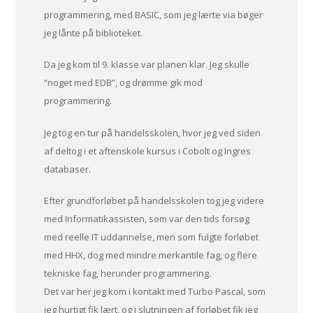
programmering, med BASIC, som jeg lærte via bøger
jeg lånte på biblioteket.
Da jeg kom til 9. klasse var planen klar. Jeg skulle
“noget med EDB”, og drømme gik mod
programmering.
Jeg tog en tur på handelsskolen, hvor jeg ved siden
af deltog i et aftenskole kursus i Cobolt og Ingres
databaser.
Efter grundforløbet på handelsskolen tog jeg videre
med Informatikassisten, som var den tids forsøg
med reelle IT uddannelse, men som fulgte forløbet
med HHX, dog med mindre merkantile fag, og flere
tekniske fag, herunder programmering.
Det var her jeg kom i kontakt med Turbo Pascal, som
jeg hurtigt fik lært, og i slutningen af forløbet fik jeg